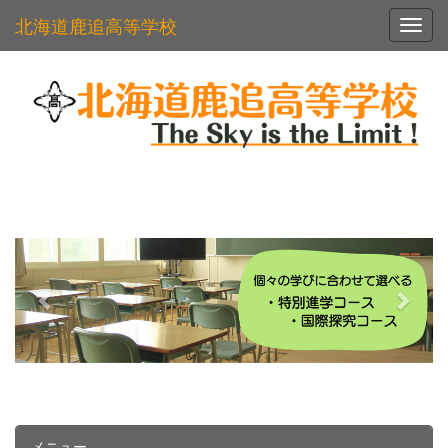
北海道鹿追高等学校
Toggl
p
n
r
e
e
x
v
t
i
o
u
s
メニュー