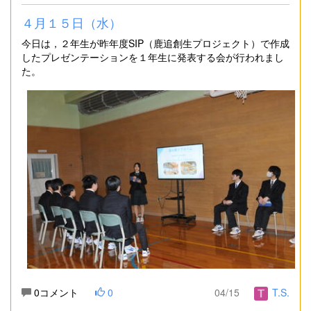
４月１５日（水）
今日は，２年生が昨年度SIP（鹿追創生プロジェクト）で作成
したプレゼンテーションを１年生に発表する会が行われまし
た。
0コメント
0
04/15
T.S.