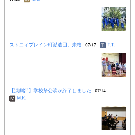
ストニィプレイン町派遣団、来校
07/17
T.T.
【演劇部】学校祭公演が終了しました
07/14
M.K.