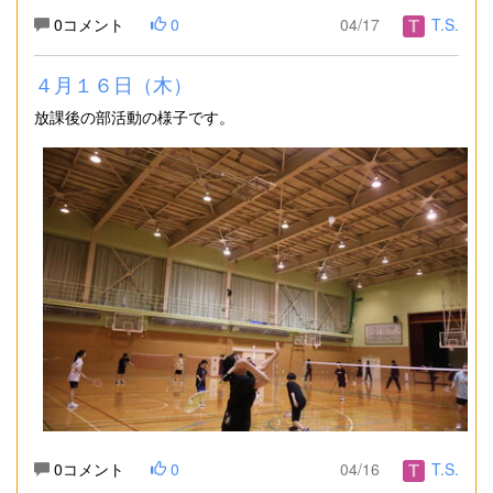
0コメント
0
04/17
T.S.
４月１６日（木）
放課後の部活動の様子です。
0コメント
0
04/16
T.S.